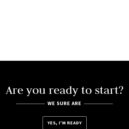
Are you ready to start?
WE SURE ARE
YES, I'M READY