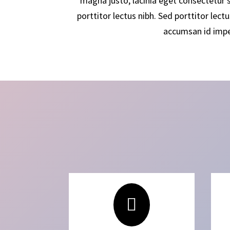
magna justo, lacinia eget consectetur se
porttitor lectus nibh. Sed porttitor lectu
accumsan id imper
