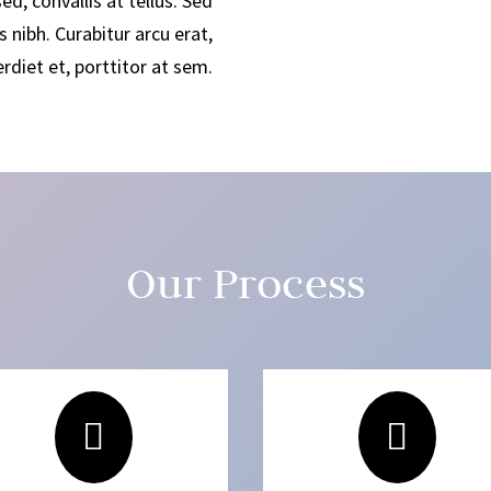
d, convallis at tellus. Sed
s nibh. Curabitur arcu erat,
diet et, porttitor at sem.
Our Process

